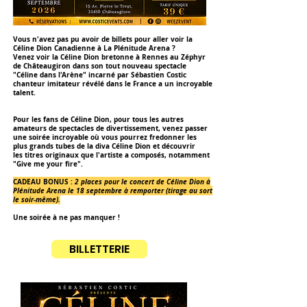
Vous n'avez pas pu avoir de billets pour aller voir la
Céline Dion Canadienne à La Plénitude
Arena ?
Venez voir la Céline Dion bretonne à Rennes au Zéphyr
de Châteaugiron dans son tout nouveau spectacle
"Céline dans l'Arène" incarné par Sébastien Costic
chanteur imitateur
révélé dans le France a un incroyable
talent.
Pour les fans de Céline Dion, pour tous les autres
amateurs de spectacles
de divertissement, venez passer
une soirée incroyable où vous pourrez
fredonner les
plus grands tubes de la diva Céline Dion et découvrir
les
titres originaux que l'artiste a composés, notamment
"Give me your fire"
.
CADEAU BONUS :
2
places pour le concert de Céline Dion à
Plénitude
Arena le 18 septembre à remporter (tirage au sort
le soir-même).
Une soirée à ne pas manquer !
BILLETTERIE