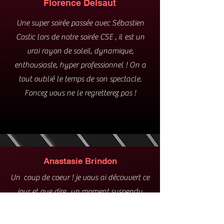
Florence Delsaut
Une super soirée passée avec Sébastien
Costic lors de notre soirée CSE , il est un
vrai rayon de soleil, dynamique,
enthousiaste, hyper professionnel ! On a
tout oublié le temps de son spectacle.
Foncez vous ne le regretterez pas !
Anastasie Brindon
Un coup de coeur ! je vous ai découvert ce
jour et que dire...un moment suspendu
dans le temps , un retour dans le passée et
une prestance sur scène incroyable ! Vous