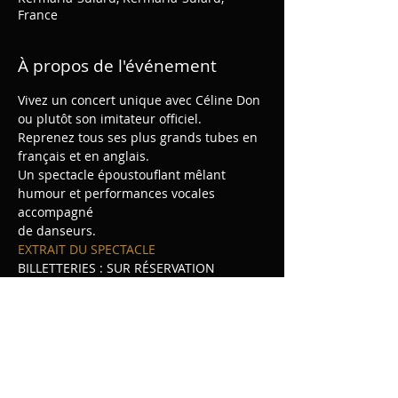
France
À propos de l'événement
Vivez un concert unique avec Céline Don 
ou plutôt son imitateur officiel.
Reprenez tous ses plus grands tubes en 
français et en anglais.
Un spectacle époustouflant mêlant 
humour et performances vocales 
accompagné
de danseurs.
EXTRAIT DU SPECTACLE 
BILLETTERIES : SUR RÉSERVATION 
AUPRES DE GURVAN LE MUZIC 06 37 35 
31 24
Afficher plus