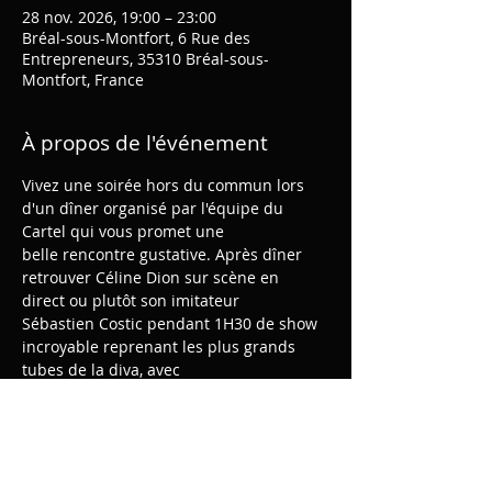
28 nov. 2026, 19:00 – 23:00
Bréal-sous-Montfort, 6 Rue des
Entrepreneurs, 35310 Bréal-sous-
Montfort, France
À propos de l'événement
Vivez une soirée hors du commun lors 
d'un dîner organisé par l'équipe du 
Cartel qui vous promet une 
belle rencontre gustative. Après dîner 
retrouver Céline Dion sur scène en 
direct ou plutôt son imitateur
Sébastien Costic pendant 1H30 de show 
incroyable reprenant les plus grands 
tubes de la diva, avec 
un humour décapant .
Uniquement sur réservation au 02 99 69 
87 56 
LE CARTEL BREAL SOUS MONTFORT