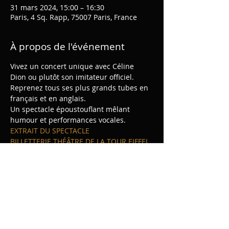
31 mars 2024, 15:00 – 16:30
Paris, 4 Sq. Rapp, 75007 Paris, France
À propos de l'événement
Vivez un concert unique avec Céline 
Dion ou plutôt son imitateur officiel.
Reprenez tous ses plus grands tubes en 
français et en anglais.
Un spectacle époustouflant mêlant 
humour et performances vocales.
EXTRAIT DU SPECTACLE 
BILLETTERIE THÉÂTRE DE LA TOUR EIFFEL
BILLETTERIE L'OFFICIEL DES SPECTACLES
Afficher plus
Partager cet événement